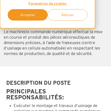
MACHINISTE COMMANDE
Paramètres du cookies
NUMÉRIQUE
Accepter
Refuser
Boisbriand, Qc
Temps plein
2026-01-19 00:00:00
Le machiniste commande numérique effectue la mise
en course et produit des pièces aéronautiques de
dimensions précises, à l’aide de fraiseuses (centre
d’usinage en cellule automatisée) en respectant les
normes de production, de qualité et de sécurité.
DESCRIPTION DU POSTE
PRINCIPALES
RESPONSABILITÉS:
Exécuter le montage et travaux d’usinage de