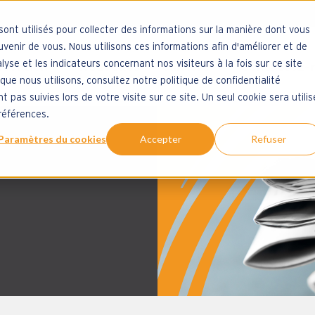
sont utilisés pour collecter des informations sur la manière dont vous
enir de vous. Nous utilisons ces informations afin d'améliorer et de
novation
Nouvelles
Carrière
Contactez-
lyse et les indicateurs concernant nos visiteurs à la fois sur ce site
que nous utilisons, consultez notre politique de confidentialité
menu for Applications
Show submenu for Innovation
Show submenu for 
t pas suivies lors de votre visite sur ce site. Un seul cookie sera utilis
références.
Paramètres du cookies
Accepter
Refuser