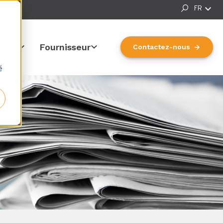
FR
nous
Fournisseur
Contactez-nous
Carrière
Show submenu for Contactez-nous
Show submenu for Fournisseur
é